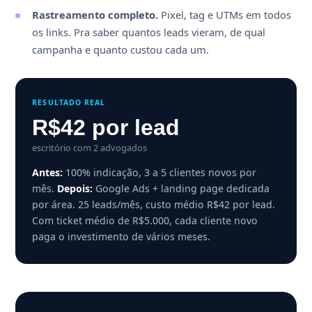
Rastreamento completo.
Pixel, tag e UTMs em todos
os links. Pra saber quantos leads vieram, de qual
campanha e quanto custou cada um.
RESULTADO REAL
R$42 por lead
escritório com 2 advogados
Antes:
100% indicação, 3 a 5 clientes novos por
mês.
Depois:
Google Ads + landing page dedicada
por área. 25 leads/mês, custo médio R$42 por lead.
Com ticket médio de R$5.000, cada cliente novo
paga o investimento de vários meses.